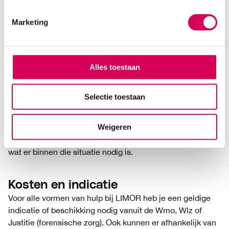
Dwang en drang? LIMOR blijft naast
de cliënt staan
Marketing
De vrijwilligheid van jou als cliënt staat bij ons hoog in het
vaandel. Dit raakt immers rechtstreeks aan je bereidheid
en motivatie om het probleem aan te pakken.
Alles toestaan
Echter, het kan voor kwetsbare mensen lastig zijn hun
belangen zelf te behartigen. En soms is actie zo dringend
Selectie toestaan
gewenst, dat het onverantwoord is om te wachten tot de
cliënt zelf hulp vraagt. Wanneer een ketenpartner dan ook
Weigeren
besluit om een dwangmaatregel op te leggen, blijft
LIMOR naast de cliënt staan en ondersteunt diegene bij
wat er binnen die situatie nodig is.
Kosten en indicatie
Voor alle vormen van hulp bij LIMOR heb je een geldige
indicatie of beschikking nodig vanuit de Wmo, Wlz of
Justitie (forensische zorg). Ook kunnen er afhankelijk van