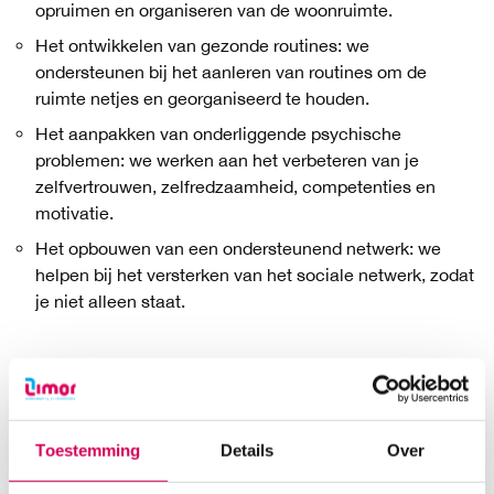
opruimen en organiseren van de woonruimte.
Het ontwikkelen van gezonde routines: we
ondersteunen bij het aanleren van routines om de
ruimte netjes en georganiseerd te houden.
Het aanpakken van onderliggende psychische
problemen: we werken aan het verbeteren van je
zelfvertrouwen, zelfredzaamheid, competenties en
motivatie.
Het opbouwen van een ondersteunend netwerk: we
helpen bij het versterken van het sociale netwerk, zodat
je niet alleen staat.
Maatwerk
Iedere cliënt is uniek en jij dus ook. Daarom werken we
niet met standaardoplossingen. Gelukkig zijn we
Toestemming
Details
Over
aanpakkers
, en waarschijnlijk krijg je met ons de smaak
te pakken om vooruit te kijken. Centraal staan: wat wil en