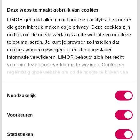
wat kan je? Ook je veiligheid is een belangrijk aspect. We
Deze website maakt gebruik van cookies
beoordelen zorgvuldig de omstandigheden en de
persoonlijke capaciteiten van jou als cliënt om een op
LIMOR gebruikt alleen functionele en analytische cookies
maat gemaakt begeleidingsplan te ontwikkelen. Lees ook
die geen inbreuk maken op je privacy. Deze cookies zijn
meer bij onze
methodiek Situationeel begeleiden
.
nodig voor de goede werking van de website en om deze
te optimaliseren. Je kunt je browser zo instellen dat
cookies worden geweigerd of eerder opgeslagen
Samenwerking met ketenpartners
informatie verwijderen. LIMOR behoudt zich het recht
Bij het begeleiden van mensen met hoarding werkt
voor om deze cookieverklaring te wijzigen. Controleer
LIMOR nauw samen met ketenpartners zoals de GGD,
regelmatig onze website om op de hoogte te blijven van
gemeente of woningbouwvereniging. Voor het
eventuele wijzigingen.
verantwoord opruimen en/of ontruimen en reinigen van de
Toestemmingsselectie
woning wordt gespecialiseerde hulp ingeschakeld. Vanaf
Noodzakelijk
de start van het traject kijken we wiens expertise
waarvoor kan worden ingezet en welke ketenpartner
waarvoor verantwoordelijk is. Zo krijgt iedere cliënt in elk
Voorkeuren
opzicht de juiste zorg en begeleiding.
Statistieken