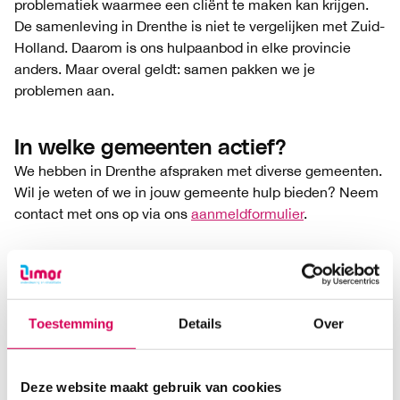
problematiek waarmee een cliënt te maken kan krijgen.
De samenleving in Drenthe is niet te vergelijken met Zuid-
Holland. Daarom is ons hulpaanbod in elke provincie
anders. Maar overal geldt: samen pakken we je
problemen aan.
In welke gemeenten actief?
We hebben in Drenthe afspraken met diverse gemeenten.
Wil je weten of we in jouw gemeente hulp bieden? Neem
contact met ons op via ons
aanmeldformulier
.
Aanmelden? Zorgindicatie
Om je aan te melden heb je een zorgindicatie van je
gemeente nodig. Neem hiervoor contact op met je
Toestemming
Details
Over
gemeente. Weet je niet hoe je een zorgindicatie kunt
aanvragen? Je gemeente kan je verder helpen. Schroom
niet om ons te bellen of ons
aanmeldformulier
in te vullen
Deze website maakt gebruik van cookies