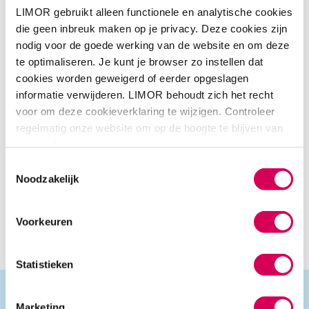
als je er niet uitkomt, we kijken graag met je mee.
LIMOR gebruikt alleen functionele en analytische cookies
die geen inbreuk maken op je privacy. Deze cookies zijn
Samenwerkingen
nodig voor de goede werking van de website en om deze
te optimaliseren. Je kunt je browser zo instellen dat
Wij zijn ervan overtuigd dat we door samenwerking met
cookies worden geweigerd of eerder opgeslagen
anderen de belangrijkste problemen van onze cliënten
informatie verwijderen. LIMOR behoudt zich het recht
voorgoed kunnen oplossen. Daarom staan we open voor
voor om deze cookieverklaring te wijzigen. Controleer
allerhande vormen van samenwerking die helpend zijn
regelmatig onze website om op de hoogte te blijven van
voor onze cliënten. LIMOR werkt succesvol samen met
eventuele wijzigingen.
vele netwerkpartners, waaronder organisaties voor
maatschappelijke- en vrouwenopvang, instellingen voor
Toestemmingsselectie
geestelijke gezondheidszorg, verslavingszorg, Jeugdzorg,
Noodzakelijk
meldpunten zorg en overlast, Justitie, Reclassering,
gemeenten en woningcorporaties. Interesse in
Voorkeuren
samenwerken
met LIMOR? Neem gerust contact met ons
op.
Statistieken
Marketing