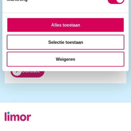
Diensten in Drenthe
Ambulante ondersteuning
Forensische zorg
Alles toestaan
Beschermd wonen
Selectie toestaan
Postadres
Postbus 8008, 8903KA Leeuwarden
Weigeren
Contact