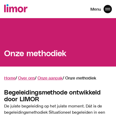
Menu
Men
Navigatie
overslaan
Onze methodiek
Home
Over ons
Onze aanpak
Onze methodiek
Begeleidingsmethode ontwikkeld
door LIMOR
De juiste begeleiding op het juiste moment. Dát is de
begeleidingsmethodiek Situationeel begeleiden in een