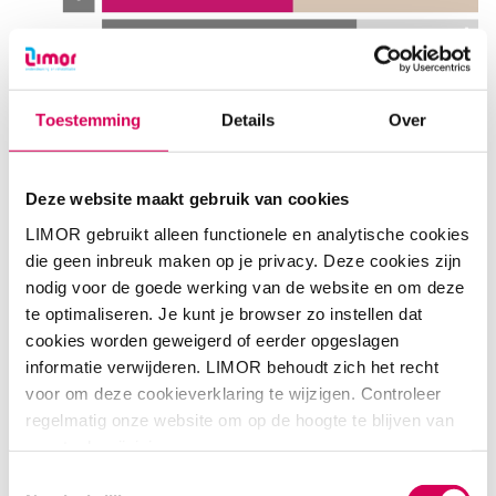
Schematisch overzicht Situationeel Begeleiden
Toestemming
Details
Over
Doelen: stabiliseren en verbeteren
Deze website maakt gebruik van cookies
De begeleiding is gericht op het stabiliseren en
LIMOR gebruikt alleen functionele en analytische cookies
verbeteren van de situatie van de cliënt op
zes
die geen inbreuk maken op je privacy. Deze cookies zijn
leefgebieden
: een stabiel inkomen en financiële situatie;
nodig voor de goede werking van de website en om deze
stabiele huisvesting; het (weer) actief meedoen in de
te optimaliseren. Je kunt je browser zo instellen dat
maatschappij; het inzetten of het opbouwen van steun uit
cookies worden geweigerd of eerder opgeslagen
iemands eigen netwerk;
welbevinden en veiligheid
.
informatie verwijderen. LIMOR behoudt zich het recht
LIMOR is van mening dat ieder mens naar eigen
voor om deze cookieverklaring te wijzigen. Controleer
tevredenheid, zowel persoonlijk als maatschappelijk,
regelmatig onze website om op de hoogte te blijven van
moet kunnen functioneren in een omgeving van zijn/ haar
eventuele wijzigingen.
keuze. Ons doel hierbij is een zo groot mogelijke kwaliteit
van leven en zelfredzaamheid voor de cliënt.
Het
Toestemmingsselectie