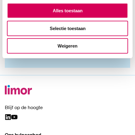
Beloningsbeleid personeel: Conform cao Sociaal Werk.
Alles toestaan
Voor de financiële verantwoording en uitgevoerde
activiteiten verwijzen wij naar de
Jaarrekening 2025
Selectie toestaan
Weigeren
Standaard formulier
publicatieplicht ANBI
Blijf op de hoogte