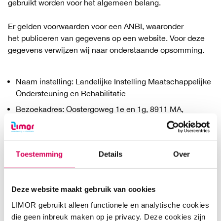
gebruikt worden voor het algemeen belang.
Er gelden voorwaarden voor een ANBI, waaronder
het publiceren van gegevens op een website. Voor deze
gegevens verwijzen wij naar onderstaande opsomming.
Naam instelling: Landelijke Instelling Maatschappelijke
Ondersteuning en Rehabilitatie
Bezoekadres: Oostergoweg 1e en 1g, 8911 MA,
Leeuwarden
RSIN nummer 809146071 (Stichting LIMORfonds)
RSIN nummer 002997149 (Landelijke Instelling voor
Toestemming
Details
Over
Maatschappelijke Ondersteuning en Rehabilitatie)
Doelstelling LIMORfonds: Het ondersteunen van
organisaties en instellingen die zich bezighouden met
Deze website maakt gebruik van cookies
de opvang van daklozen.
LIMOR gebruikt alleen functionele en analytische cookies
Doelstelling LIMOR: Maatschappelijke opvang met
die geen inbreuk maken op je privacy. Deze cookies zijn