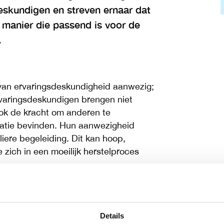
deskundigen en streven ernaar dat
 manier die passend is voor de
.
 van ervaringsdeskundigheid aanwezig;
rvaringsdeskundigen brengen niet
ook de kracht om anderen te
tuatie bevinden. Hun aanwezigheid
iere begeleiding. Dit kan hoop,
 zich in een moeilijk herstelproces
volle, praktische tips en adviezen,
en aanvulling kan zijn op de
Details
net dat extra steuntje in de rug zijn