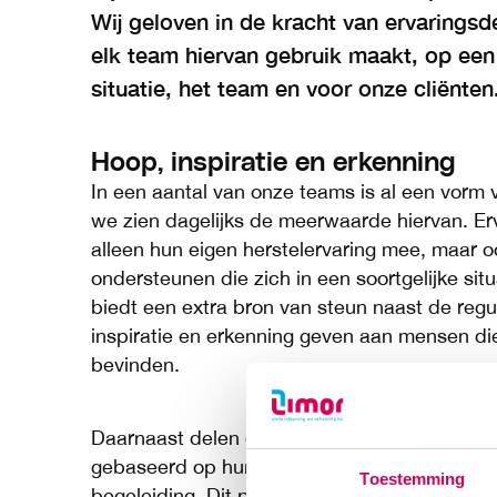
Wij geloven in de kracht van ervarings
elk team hiervan gebruik maakt, op een
situatie, het team en voor onze cliënten
Hoop, inspiratie en erkenning
In een aantal van onze teams is al een vorm
we zien dagelijks de meerwaarde hiervan. E
alleen hun eigen herstelervaring mee, maar 
ondersteunen die zich in een soortgelijke si
biedt een extra bron van steun naast de regul
inspiratie en erkenning geven aan mensen die
bevinden.
Daarnaast delen ervaringsdeskundigen waarde
gebaseerd op hun eigen herstelproces, wat e
Toestemming
begeleiding. Dit persoonlijke perspectief kan 