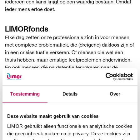
iedereen een kans krijgt op een waardig bestaan. Omdat
ieder mens ertoe doet.
LIMORfonds
Elke dag zetten onze professionals zich in voor mensen
met complexe problematiek, die (dreigend) dakloos zijn of
in een crisissituatie verkeren. Of mensen die wel een
thuis hebben, maar ernstige leefproblemen ondervinden.
En ook mensen die na detentie terugkeren naar de
maatschappij en hierbij hulp nodig hebben. Voor ons is
het niet belangrijk welke achtergrond mensen hebben of
door welke tegenslagen ze in de problemen zijn
Toestemming
Details
Over
gekomen. Onze ervaring is: iedereen kan in de problemen
raken.
Deze website maakt gebruik van cookies
Betrokken
LIMOR gebruikt alleen functionele en analytische cookies
Gelukkig zijn er naast LIMOR meer mensen die zich
die geen inbreuk maken op je privacy. Deze cookies zijn