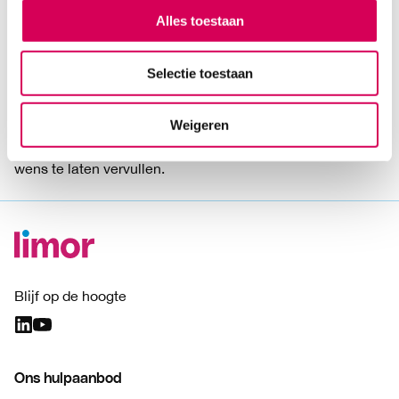
is mogelijk door een bedrag over te maken op
Alles toestaan
bankrekening NL 92 ABNA 0538 2092 24 ten name van
het LIMORfonds. Alvast hartelijk bedankt voor je steun!
Selectie toestaan
Wensenboom
Weigeren
Het LIMORfonds draagt bij aan de
Wensenboom
, een
initiatief speciaal voor cliënten om een (langgekoesterde)
wens te laten vervullen.
Blijf op de hoogte
Ons hulpaanbod