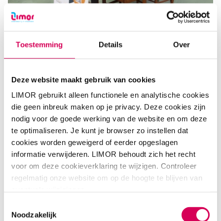
LIMOR doet mee aan Wereld Dakloze
Toestemming
Details
Over
Mensen Dag
Op 10 oktober 2025, Wereld Dakloze Mensen Dag, staan
we met de Huiskamer van Morgen op meerdere locaties.
Deze website maakt gebruik van cookies
Lees meer
LIMOR gebruikt alleen functionele en analytische cookies
die geen inbreuk maken op je privacy. Deze cookies zijn
nodig voor de goede werking van de website en om deze
te optimaliseren. Je kunt je browser zo instellen dat
cookies worden geweigerd of eerder opgeslagen
informatie verwijderen. LIMOR behoudt zich het recht
voor om deze cookieverklaring te wijzigen. Controleer
regelmatig onze website om op de hoogte te blijven van
eventuele wijzigingen.
Toestemmingsselectie
Noodzakelijk