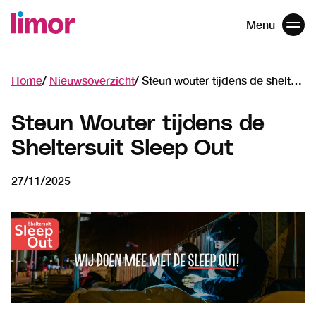
Menu
Men
Navigatie
overslaan
Home
Nieuwsoverzicht
Steun wouter tijdens de sheltersuit sleep out
Steun Wouter tijdens de
Sheltersuit Sleep Out
27/11/2025