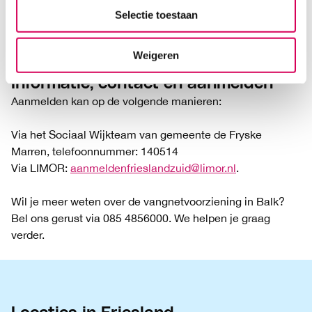
gemeente De Fryske Marren. Op de locatiepagina lees je
Selectie toestaan
meer over hoe je woont en wat je van de begeleiding kunt
verwachten.
Weigeren
Informatie, contact en aanmelden
Aanmelden kan op de volgende manieren:
Via het Sociaal Wijkteam van gemeente de Fryske
Marren, telefoonnummer: 140514
Via LIMOR:
aanmeldenfrieslandzuid@limor.nl
.
Wil je meer weten over de vangnetvoorziening in Balk?
Bel ons gerust via 085 4856000. We helpen je graag
verder.