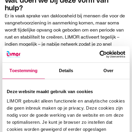
Wat doen we bij deze vorm van
hulp?
Er is vaak sprake van dakloosheid bij mensen die voor de
vangnetvoorziening in aanmerking komen, maar soms
wordt tijdelijke opvang ook geboden om een periode van
rust en stabiliteit te creëren. LIMOR activeert tegelijk –
indien mogelijk – je nabije netwerk zodat je zo snel
mogelijk weer kan deelnemen in de jou bekende woon-
en leefomgeving.
Toestemming
Details
Over
Soms ben je als cliënt geholpen met een aantal weken
tijdelijke huisvesting, maar het kan ook zijn dat het
verwerven van stabiliteit meer tijd kost. De duur van
Deze website maakt gebruik van cookies
opvang in de vangnetvoorziening is zo kort als mogelijk
en voor maximaal twee jaar. De vangnetvoorziening is
LIMOR gebruikt alleen functionele en analytische cookies
geïntegreerd in de wijk. Ook na de opvangperiode word je
die geen inbreuk maken op je privacy. Deze cookies zijn
begeleid naar terugkeer in de samenleving. We zoeken
nodig voor de goede werking van de website en om deze
dan de vorm van hulp die het beste bij je past.
te optimaliseren. Je kunt je browser zo instellen dat
cookies worden geweigerd of eerder opgeslagen