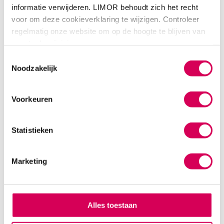
informatie verwijderen. LIMOR behoudt zich het recht
voor om deze cookieverklaring te wijzigen. Controleer
regelmatig onze website om op de hoogte te blijven van
eventuele wijzigingen.
Toestemmingsselectie
Noodzakelijk
Voorkeuren
Statistieken
Marketing
Locaties
In Friesland hebben we
Vangnetvoorziening Balk
. Dit
Alles toestaan
betreft een samenwerking tussen LIMOR, Dynhus en