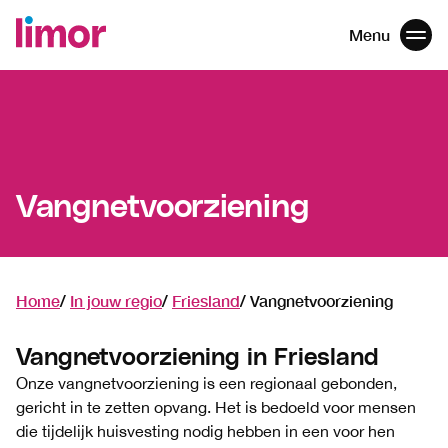
Menu
Men
Navigatie
overslaan
Vangnetvoorziening
Home
In jouw regio
Friesland
Vangnetvoorziening
Vangnetvoorziening in Friesland
Onze vangnetvoorziening is een regionaal gebonden,
gericht in te zetten opvang. Het is bedoeld voor mensen
die tijdelijk huisvesting nodig hebben in een voor hen