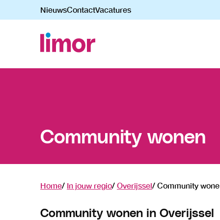
Nieuws
Contact
Vacatures
Navigatie
overslaan
Community wonen
Home
In jouw regio
Overijssel
Community wone
Community wonen in Overijssel