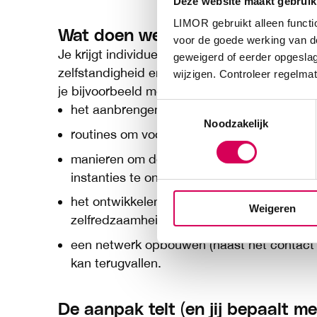
Deze website maakt gebruik
LIMOR gebruikt alleen functi
Wat doen we bij community wo
voor de goede werking van de
Je krijgt individuele ondersteuning van LIMO
geweigerd of eerder opgeslag
zelfstandigheid en zelfredzaamheid. Je begele
wijzigen. Controleer regelmat
je bijvoorbeeld met:
Toestemmingsselectie
het aanbrengen van structuur en een pass
Noodzakelijk
routines om voor het huishouden te zorgen
manieren om de administratie te doen, gel
instanties te onderhouden,
het ontwikkelen van (zelf)vertrouwen, (zelf)
Weigeren
zelfredzaamheid,
een netwerk opbouwen (naast het contact m
kan terugvallen.
De aanpak telt (en jij bepaalt me