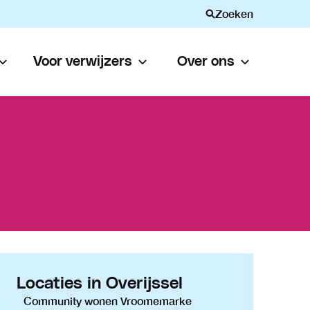
Zoeken
Voor verwijzers
Over ons
Locaties in Overijssel
Community wonen Vroomemarke