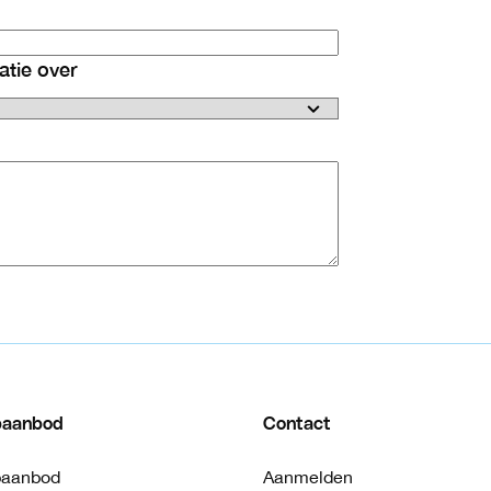
atie over
paanbod
Contact
paanbod
Aanmelden