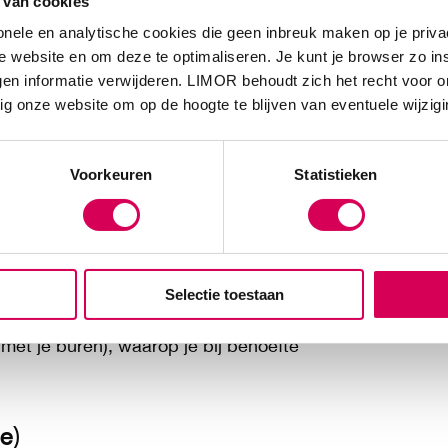
 van cookies
onele en analytische cookies die geen inbreuk maken op je priva
nen?
 website en om deze te optimaliseren. Je kunt je browser zo in
R op je weg naar (verdere)
en informatie verwijderen. LIMOR behoudt zich het recht voor o
ider komt thuis bij je langs en helpt
ig onze website om op de hoogte te blijven van eventuele wijzig
ende dagindeling,
Voorkeuren
Statistieken
,
dzaken bij te houden en contact met
respect, motivatie en
Selectie toestaan
et je buren), waarop je bij behoefte
e)