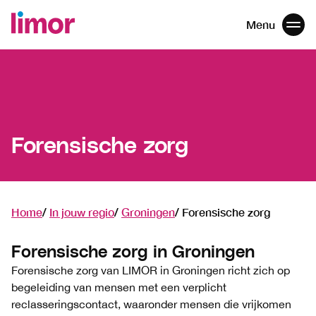
Menu
Men
Navigatie
overslaan
Forensische zorg
Home
In jouw regio
Groningen
Forensische zorg
Forensische zorg in Groningen
Forensische zorg van LIMOR in Groningen richt zich op
begeleiding van mensen met een verplicht
reclasseringscontact, waaronder mensen die vrijkomen