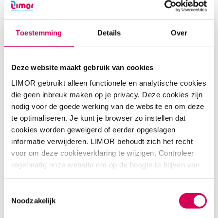
door Volledig Pakket Thuis
Met Volledig Pakket Thuis (VPT) biedt LIMOR
Toestemming
Details
Over
vraaggerichte thuisbegeleiding aan cliënten met een
verplicht reclasseringstoezicht. De intensieve zorg die we
in onze zorginstellingen bieden kunnen we met deze
Deze website maakt gebruik van cookies
financieringsvorm ook ambulant, bij jou thuis, bieden.
LIMOR voert hierbij de regie op het plan van aanpak en
LIMOR gebruikt alleen functionele en analytische cookies
het budget, waardoor we alle zorg goed op elkaar kunnen
die geen inbreuk maken op je privacy. Deze cookies zijn
afstemmen. Dit creëert rust en overzicht en zorgt er
nodig voor de goede werking van de website en om deze
uiteindelijk voor dat je sneller re-integreert in de
te optimaliseren. Je kunt je browser zo instellen dat
maatschappij.
cookies worden geweigerd of eerder opgeslagen
informatie verwijderen. LIMOR behoudt zich het recht
voor om deze cookieverklaring te wijzigen. Controleer
Team met expertise
regelmatig onze website om op de hoogte te blijven van
Een cliënt die uit detentie komt, of onder toezicht van de
eventuele wijzigingen.
Reclassering staat, wordt begeleid door een team van
Toestemmingsselectie
LIMOR. Dit team kan o.a. bestaan uit verschillende
Noodzakelijk
disciplines met elk hun eigen expertise, te weten: