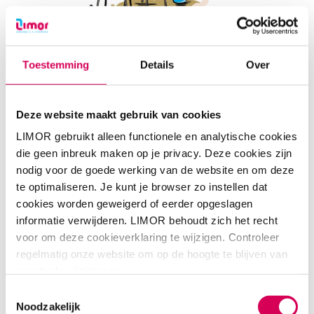
Toestemming
Details
Over
En toen was daar ineens deze hut...
Deze website maakt gebruik van cookies
'Ja nou, niet ineens natuurlijk. Een
kameraad van me beheert een
LIMOR gebruikt alleen functionele en analytische cookies
crossbaan. Toen hij hoorde dat ik
die geen inbreuk maken op je privacy. Deze cookies zijn
dakloos was, bood hij aan samen een
nodig voor de goede werking van de website en om deze
hut te bouwen op dat terrein. Ik keek
te optimaliseren. Je kunt je browser zo instellen dat
hem aan: ‘Een hut?!’ Zo gezegd zo
cookies worden geweigerd of eerder opgeslagen
gedaan. Officieel mocht het niet van
informatie verwijderen. LIMOR behoudt zich het recht
de gemeente, maar ze zagen het
voor om deze cookieverklaring te wijzigen. Controleer
door de vingers. Wat moet je anders?
regelmatig onze website om op de hoogte te blijven van
Hier zijn geen voorzieningen voor
eventuele wijzigingen.
mensen zoals ik. Je wordt naar de
Toestemmingsselectie
hoofdstad gestuurd, maar geld voor
Noodzakelijk