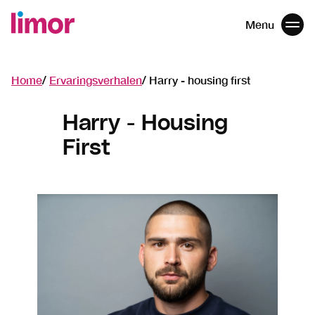
Menu
Men
Navigatie
overslaan
Home
Ervaringsverhalen
Harry - housing first
Harry - Housing
First