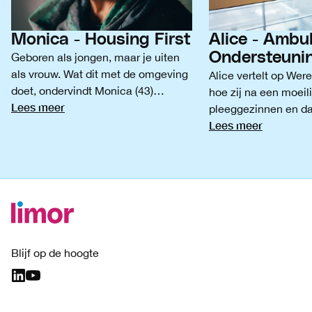
Monica - Housing First
Alice - Ambu
Ondersteuni
Geboren als jongen, maar je uiten
als vrouw. Wat dit met de omgeving
Alice vertelt op We
doet, ondervindt Monica (43)
hoe zij na een moeili
Lees meer
dagelijks.
pleeggezinnen en d
Lees meer
vecht voor een beter
Blijf op de hoogte