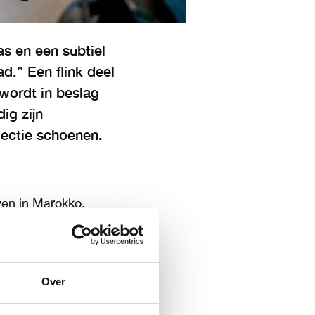
s en een subtiel
ad.” Een flink deel
wordt in beslag
ig zijn
lectie schoenen.
ven in Marokko.
 in Nederland,
ziek. ,,Psychisch
Over