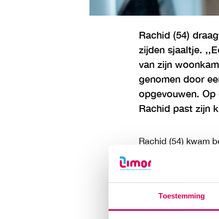
Rachid (54) draag
zijden sjaaltje. ,
van zijn woonkam
genomen door een 
opgevouwen. Op de
Rachid past zijn 
Rachid (54) kwam beg
Rachid werkte naar 
eigenlijk ging alles
ziek. Ken je dat lie
Toestemming
Geestelijke g