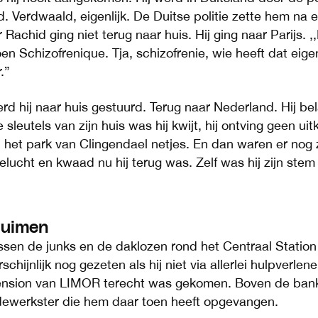
d. Verdwaald, eigenlijk. De Duitse politie zette hem na
r Rachid ging niet terug naar huis. Hij ging naar Parijs. 
oen Schizofrenique. Tja, schizofrenie, wie heeft dat eigen
.”
d hij naar huis gestuurd. Terug naar Nederland. Hij be
sleutels van zijn huis was hij kwijt, hij ontving geen ui
 het park van Clingendael netjes. En dan waren er nog z
ucht en kwaad nu hij terug was. Zelf was hij zijn stem k
ruimen
sen de junks en de daklozen rond het Centraal Statio
chijnlijk nog gezeten als hij niet via allerlei hulpverlen
 pension van LIMOR terecht was gekomen. Boven de ban
dewerkster die hem daar toen heeft opgevangen.