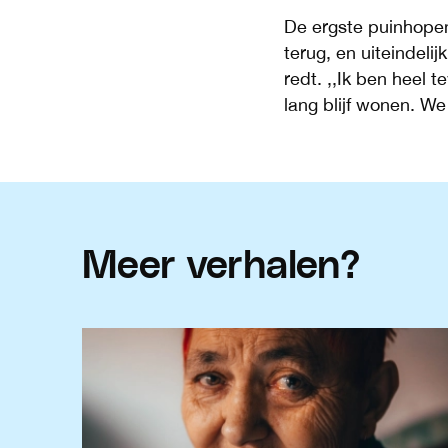
De ergste puinhopen
terug, en uiteindel
redt. ,,Ik ben heel t
lang blijf wonen. W
Meer verhalen?