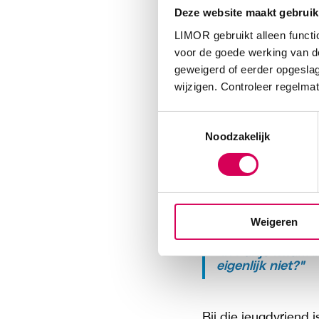
Rachid verbleef geru
Deze website maakt gebruik
Haag. Langzaam maar
LIMOR gebruikt alleen functi
spelde iedere week 
voor de goede werking van de
werkplaats kon hij a
geweigerd of eerder opgeslag
groenvoorziening. ,
wijzigen. Controleer regelmat
koken. Ken je Instit
Toestemmingsselectie
Noodzakelijk
Niet alleen vond hij
Rachid zijn leven aa
overleed. Ik had gee
ben naar Duitsland 
Weigeren
"In Parijs kwam i
eigenlijk niet?"
Bij die jeugdvriend 