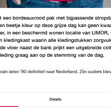
t een bordeauxrood pak met bijpassende stropda
,Een beetje kleur op deze grijze dag kan geen kwa
er, in een beschermd wonen locatie van LIMOR, 
kledingkast waarin alle kledingstukken zorgvuld
 vloer naast de bank prijkt een uitgebreide col
kleding graag aan op de stemming van de dag.
in jaren ’90 definitief naar Nederland. Zijn ouders ble
tevredenheid bij Van der Valk, zijn zussen woonden ook
 best aardig in het leven van Rachid. Maar toen werd hij 
dje, broer? El mondo loco? Zo is het, zo is het…”
Details
ezondheidszorg