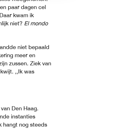
 een paar dagen cel
,,Daar kwam ik
lijk niet?
El mondo
landde niet bepaald
tkering meer en
ijn zussen. Ziek van
wijt. ,,Ik was
n van Den Haag.
ende instanties
k hangt nog steeds