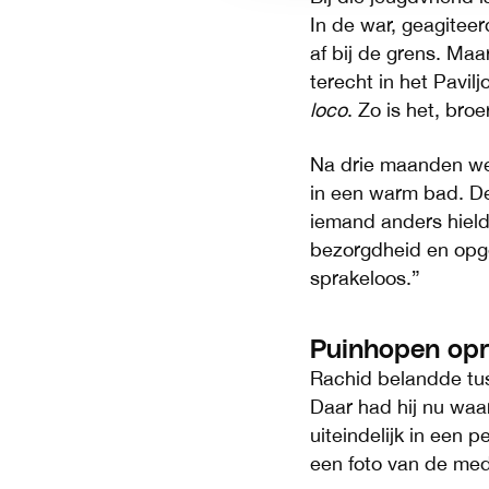
In de war, geagiteer
af bij de grens. Maa
terecht in het Pavilj
loco
. Zo is het, broer
Na drie maanden wer
in een warm bad. De 
iemand anders hield
bezorgdheid en opgel
sprakeloos.”
Puinhopen op
Rachid belandde tus
Daar had hij nu waars
uiteindelijk in een
een foto van de me